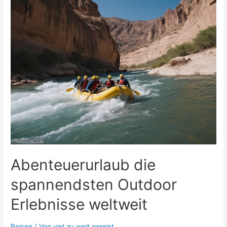
Schwarzwald:
Warum
Hinterzarten
besonders
geeignet
ist
Abenteuerurlaub die
spannendsten Outdoor
Erlebnisse weltweit
Reisen
/ Von
viel zu weit gereist