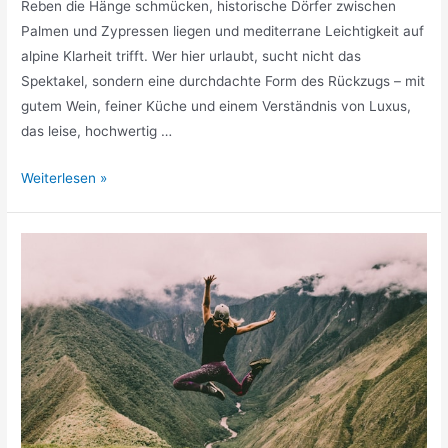
Reben die Hänge schmücken, historische Dörfer zwischen
Palmen und Zypressen liegen und mediterrane Leichtigkeit auf
alpine Klarheit trifft. Wer hier urlaubt, sucht nicht das
Spektakel, sondern eine durchdachte Form des Rückzugs – mit
gutem Wein, feiner Küche und einem Verständnis von Luxus,
das leise, hochwertig …
Luxus
Weiterlesen »
an
der
Südtiroler
Weinstraße:
Wenn
Genuss,
Ruhe
und
Exklusivität
zusammenfinden