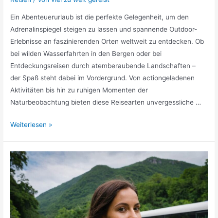
Ein Abenteuerurlaub ist die perfekte Gelegenheit, um den
Adrenalinspiegel steigen zu lassen und spannende Outdoor-
Erlebnisse an faszinierenden Orten weltweit zu entdecken. Ob
bei wilden Wasserfahrten in den Bergen oder bei
Entdeckungsreisen durch atemberaubende Landschaften –
der Spaß steht dabei im Vordergrund. Von actiongeladenen
Aktivitäten bis hin zu ruhigen Momenten der
Naturbeobachtung bieten diese Reisearten unvergessliche …
Abenteuerurlaub
Weiterlesen »
die
spannendsten
Outdoor
Erlebnisse
weltweit