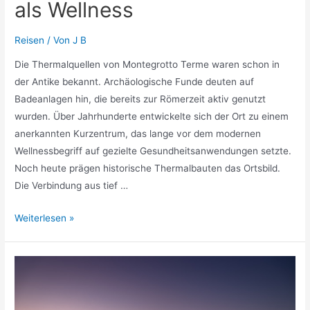
als Wellness
Reisen
/ Von
J B
Die Thermalquellen von Montegrotto Terme waren schon in
der Antike bekannt. Archäologische Funde deuten auf
Badeanlagen hin, die bereits zur Römerzeit aktiv genutzt
wurden. Über Jahrhunderte entwickelte sich der Ort zu einem
anerkannten Kurzentrum, das lange vor dem modernen
Wellnessbegriff auf gezielte Gesundheitsanwendungen setzte.
Noch heute prägen historische Thermalbauten das Ortsbild.
Die Verbindung aus tief …
Thermenurlaub
Weiterlesen »
in
Montegrotto
Terme:
Warum
Thermalwasser