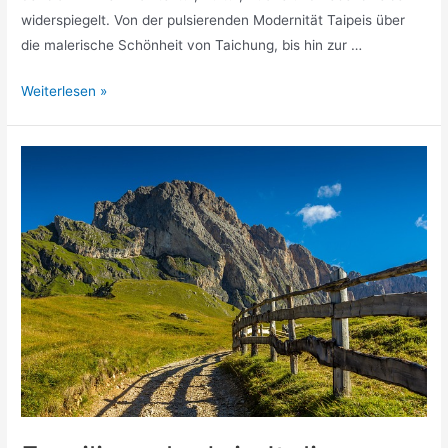
widerspiegelt. Von der pulsierenden Modernität Taipeis über
die malerische Schönheit von Taichung, bis hin zur …
Schönste
Weiterlesen »
Städte
Taiwan