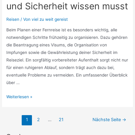
und Sicherheit wissen musst
Reisen
/ Von
viel zu weit gereist
Beim Planen einer Fernreise ist es besonders wichtig, alle
notwendigen Schritte frühzeitig zu organisieren. Dazu gehören
die Beantragung eines Visums, die Organisation von
Impfungen sowie die Gewährleistung deiner Sicherheit im
Reiseziel. Ein sorgfältig vorbereiteter Aufenthalt sorgt nicht nur
für einen ruhigeren Ablauf, sondern trägt auch dazu bei,
eventuelle Probleme zu vermeiden. Ein umfassender Überblick
über …
Fernreisen
Weiterlesen »
planen
alles
Seitennummerierung
was
1
2
…
21
Nächste Seite
→
der
du
Beiträge
über