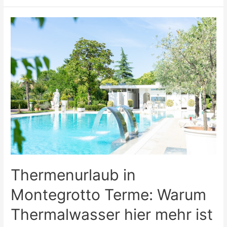
in
Italien:
Wenn
Natur,
Erholung
und
gemeinsame
Aktivität
zusammenkommen
Thermenurlaub in
Montegrotto Terme: Warum
Thermalwasser hier mehr ist