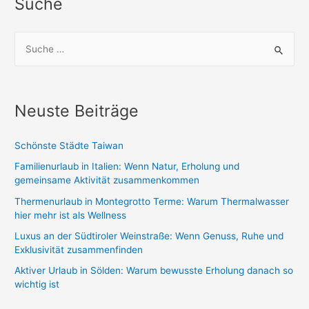
Suche
Visum
Impfungen
S
und
u
Sicherheit
c
wissen
h
musst
Neuste Beiträge
e
n
Schönste Städte Taiwan
n
Familienurlaub in Italien: Wenn Natur, Erholung und
a
gemeinsame Aktivität zusammenkommen
c
Thermenurlaub in Montegrotto Terme: Warum Thermalwasser
h
hier mehr ist als Wellness
:
Luxus an der Südtiroler Weinstraße: Wenn Genuss, Ruhe und
Exklusivität zusammenfinden
Aktiver Urlaub in Sölden: Warum bewusste Erholung danach so
wichtig ist