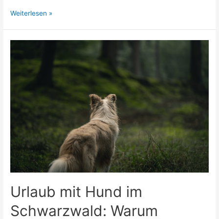
Aktiver
Weiterlesen »
Urlaub
in
Sölden:
Warum
bewusste
Erholung
danach
so
wichtig
ist
Urlaub mit Hund im
Schwarzwald: Warum