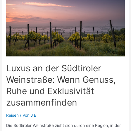
hier
mehr
ist
als
Wellness
Luxus an der Südtiroler
Weinstraße: Wenn Genuss,
Ruhe und Exklusivität
zusammenfinden
Reisen
/ Von
J B
Die Südtiroler Weinstraße zieht sich durch eine Region, in der