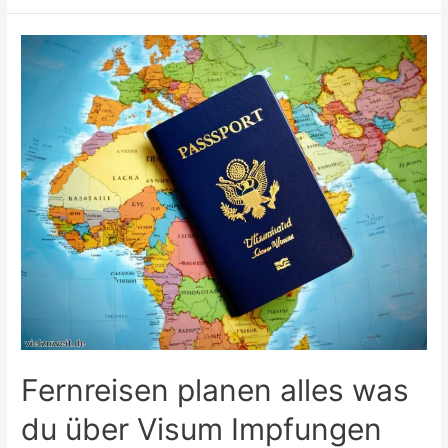
die
beliebtesten
Reiseziele
mit
Kindern
Fernreisen planen alles was
du über Visum Impfungen