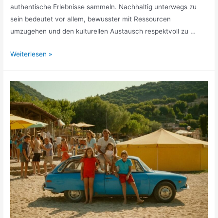
authentische Erlebnisse sammeln. Nachhaltig unterwegs zu
sein bedeutet vor allem, bewusster mit Ressourcen
umzugehen und den kulturellen Austausch respektvoll zu …
Nachhaltig
Weiterlesen »
reisen
Tipps
für
umweltbewusste
Urlauber