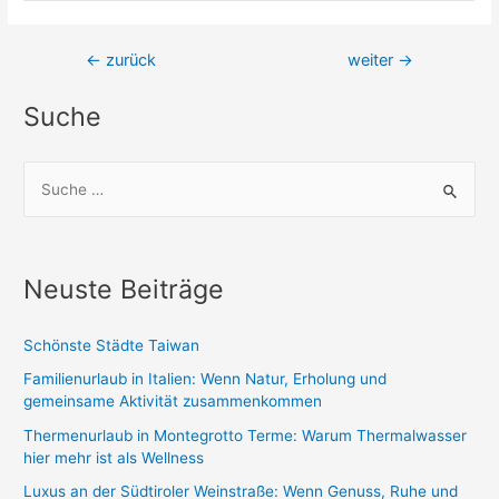
Beitragsnavigation
←
zurück
weiter
→
Suche
S
u
c
h
Neuste Beiträge
e
n
Schönste Städte Taiwan
n
Familienurlaub in Italien: Wenn Natur, Erholung und
a
gemeinsame Aktivität zusammenkommen
c
Thermenurlaub in Montegrotto Terme: Warum Thermalwasser
h
hier mehr ist als Wellness
:
Luxus an der Südtiroler Weinstraße: Wenn Genuss, Ruhe und