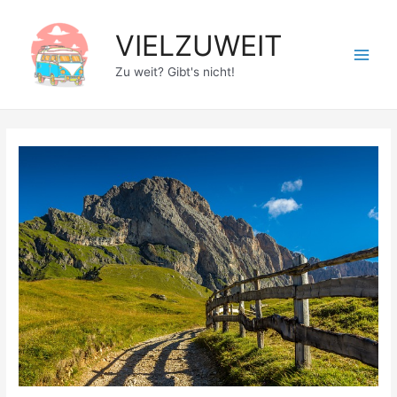
Zum
Inhalt
VIELZUWEIT
springen
Main
Zu weit? Gibt's nicht!
Men