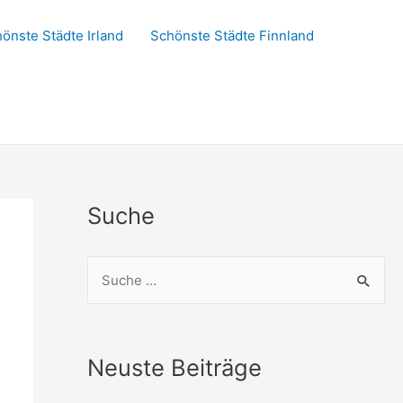
önste Städte Irland
Schönste Städte Finnland
Suche
S
u
c
h
Neuste Beiträge
e