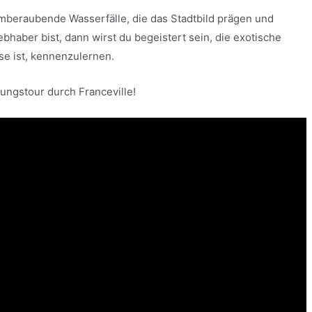
mberaubende Wasserfälle, die das Stadtbild prägen und
bhaber bist, dann wirst du begeistert sein, die exotische
se ist, kennenzulernen.
ungstour durch Franceville!