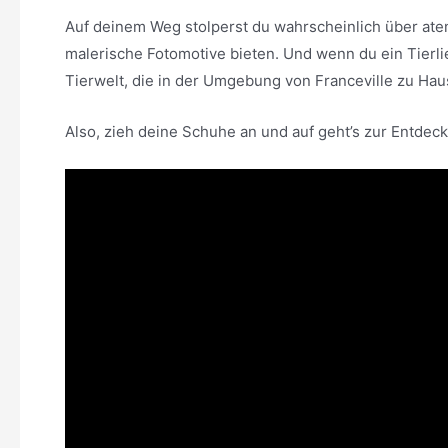
Auf deinem Weg stolperst du wahrscheinlich über ate
malerische Fotomotive bieten. Und wenn du ein Tierlie
Tierwelt, die in der Umgebung von Franceville zu Hau
Also, zieh deine Schuhe an und auf geht’s zur Entdeck