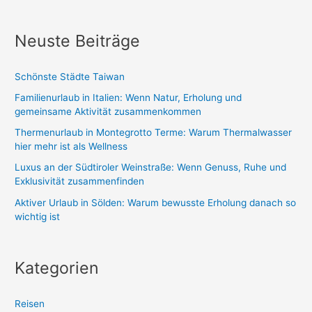
c
h
Neuste Beiträge
e
n
Schönste Städte Taiwan
n
Familienurlaub in Italien: Wenn Natur, Erholung und
a
gemeinsame Aktivität zusammenkommen
c
Thermenurlaub in Montegrotto Terme: Warum Thermalwasser
h
hier mehr ist als Wellness
:
Luxus an der Südtiroler Weinstraße: Wenn Genuss, Ruhe und
Exklusivität zusammenfinden
Aktiver Urlaub in Sölden: Warum bewusste Erholung danach so
wichtig ist
Kategorien
Reisen