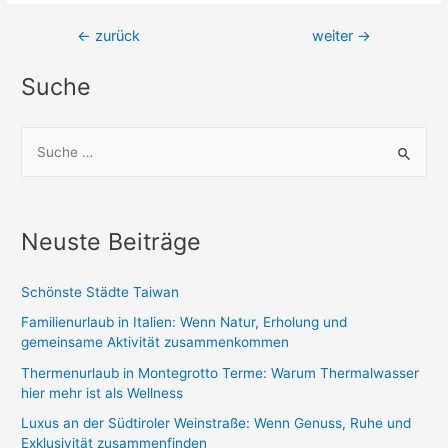
Beitragsnavigation
←
zurück
weiter
→
Suche
S
u
c
h
Neuste Beiträge
e
n
Schönste Städte Taiwan
n
Familienurlaub in Italien: Wenn Natur, Erholung und
a
gemeinsame Aktivität zusammenkommen
c
Thermenurlaub in Montegrotto Terme: Warum Thermalwasser
h
hier mehr ist als Wellness
:
Luxus an der Südtiroler Weinstraße: Wenn Genuss, Ruhe und
Exklusivität zusammenfinden