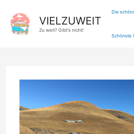
Zum
Inhalt
Die schöns
VIELZUWEIT
springen
Zu weit? Gibt's nicht!
Schönste 