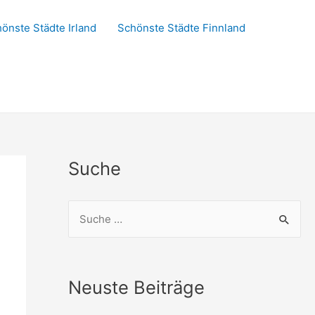
önste Städte Irland
Schönste Städte Finnland
Suche
S
u
c
h
Neuste Beiträge
e