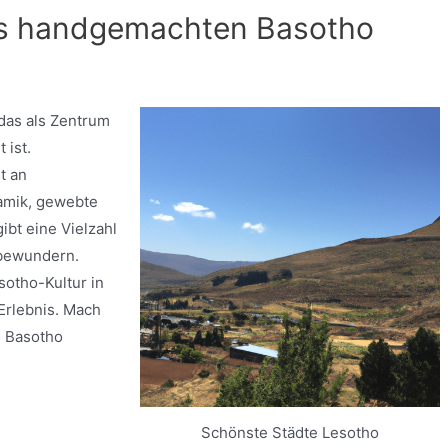
es handgemachten Basotho
das als Zentrum
ist.
t an
amik, gewebte
ibt eine Vielzahl
 bewundern.
sotho-Kultur in
 Erlebnis. Mach
s Basotho
Schönste Städte Lesotho