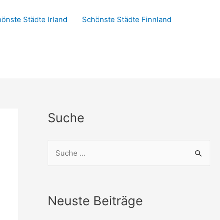
önste Städte Irland
Schönste Städte Finnland
Suche
S
u
c
h
Neuste Beiträge
e