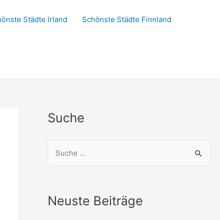
önste Städte Irland
Schönste Städte Finnland
Suche
S
u
c
h
Neuste Beiträge
e