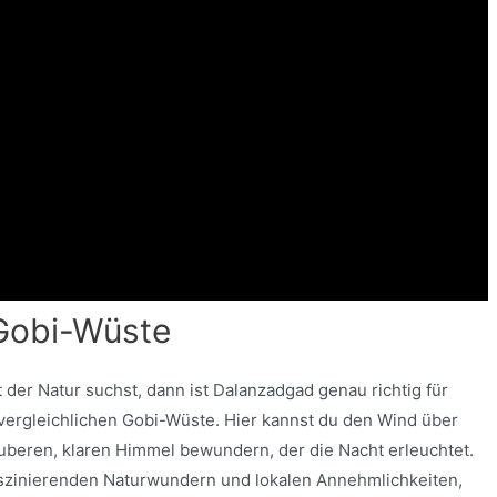
Gobi-Wüste
er Natur suchst, dann ist Dalanzadgad genau richtig für
nvergleichlichen Gobi-Wüste. Hier kannst du den Wind über
eren, klaren Himmel bewundern, der die Nacht erleuchtet.
aszinierenden Naturwundern und lokalen Annehmlichkeiten,