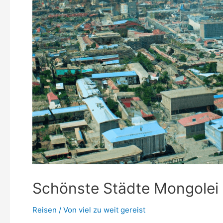
Schönste Städte Mongolei
Reisen
/ Von
viel zu weit gereist