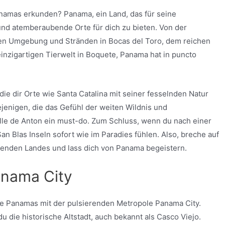
namas erkunden? Panama, ein Land, das für seine
e und atemberaubende Orte für dich zu bieten. Von der
ohen Umgebung und Stränden in Bocas del Toro, dem reichen
 einzigartigen Tierwelt in Boquete, Panama hat in puncto
ie dir Orte wie Santa Catalina mit seiner fesselnden Natur
ejenigen, die das Gefühl der weiten Wildnis und
 Valle de Anton ein must-do. Zum Schluss, wenn du nach einer
San Blas Inseln sofort wie im Paradies fühlen. Also, breche auf
renden Landes und lass dich von Panama begeistern.
anama City
te Panamas mit der pulsierenden Metropole Panama City.
u die historische Altstadt, auch bekannt als Casco Viejo.