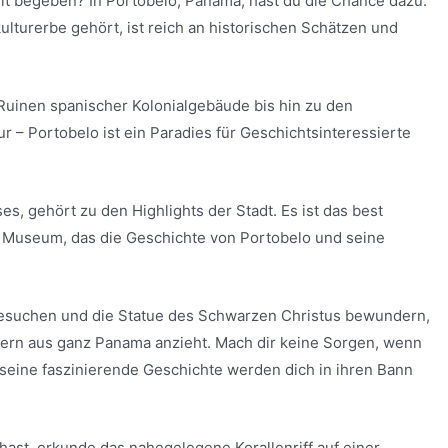
eit begeben? In Portobelo, Panama, hast du die Chance dazu.
urerbe gehört, ist reich an historischen Schätzen und
Ruinen spanischer Kolonialgebäude bis hin zu den
 – Portobelo ist ein Paradies für Geschichtsinteressierte
s, gehört zu den Highlights der Stadt. Es ist das best
n Museum, das die Geschichte von Portobelo und seine
 besuchen und die Statue des Schwarzen Christus bewundern,
lgern aus ganz Panama anzieht. Mach dir keine Sorgen, wenn
d seine faszinierende Geschichte werden dich in ihren Bann
ast, erkunde das nahegelegene Korallenriff auf einer