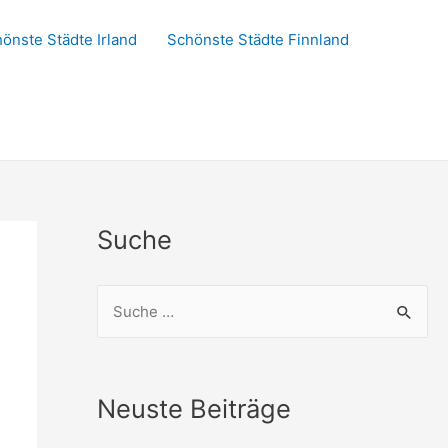
önste Städte Irland
Schönste Städte Finnland
Suche
S
u
c
h
Neuste Beiträge
e