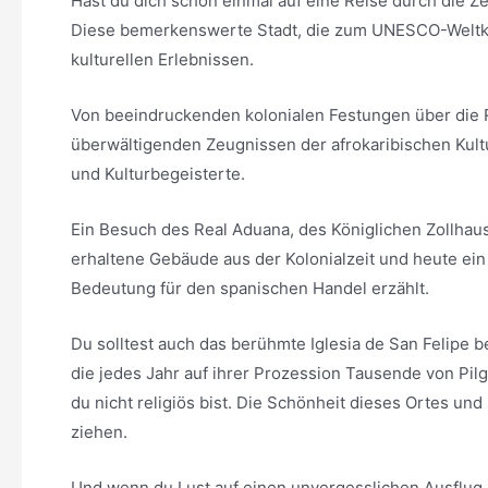
Hast du dich schon einmal auf eine Reise durch die Z
Diese bemerkenswerte Stadt, die zum UNESCO-Weltkult
kulturellen Erlebnissen.
Von beeindruckenden kolonialen Festungen über die 
überwältigenden Zeugnissen der afrokaribischen Kultur
und Kulturbegeisterte.
Ein Besuch des Real Aduana, des Königlichen Zollhause
erhaltene Gebäude aus der Kolonialzeit und heute ei
Bedeutung für den spanischen Handel erzählt.
Du solltest auch das berühmte Iglesia de San Felipe
die jedes Jahr auf ihrer Prozession Tausende von Pi
du nicht religiös bist. Die Schönheit dieses Ortes un
ziehen.
Und wenn du Lust auf einen unvergesslichen Ausflug h