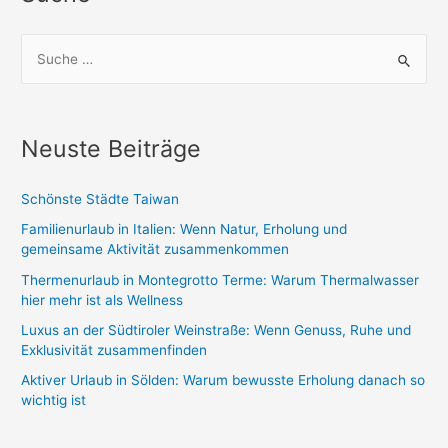
S
u
c
h
Neuste Beiträge
e
n
Schönste Städte Taiwan
n
Familienurlaub in Italien: Wenn Natur, Erholung und
a
gemeinsame Aktivität zusammenkommen
c
Thermenurlaub in Montegrotto Terme: Warum Thermalwasser
h
hier mehr ist als Wellness
:
Luxus an der Südtiroler Weinstraße: Wenn Genuss, Ruhe und
Exklusivität zusammenfinden
Aktiver Urlaub in Sölden: Warum bewusste Erholung danach so
wichtig ist