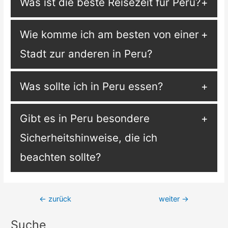
Was ist die beste Reisezeit für Peru?
Wie komme ich am besten von einer
Stadt zur anderen in Peru?
Was sollte ich in Peru essen?
Gibt es in Peru besondere
Sicherheitshinweise, die ich
beachten sollte?
Beitragsnavigation
←
zurück
weiter
→
Suche