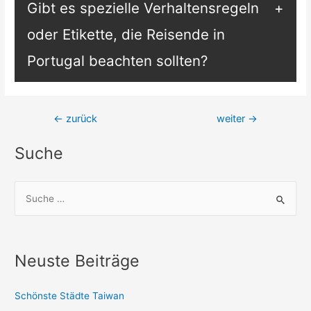
Gibt es spezielle Verhaltensregeln
oder Etikette, die Reisende in
Portugal beachten sollten?
Beitragsnavigation
←
zurück
weiter
→
Suche
S
u
c
h
Neuste Beiträge
e
n
Schönste Städte Taiwan
n