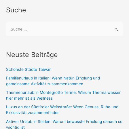
Suche
S
u
c
h
Neuste Beiträge
e
n
Schönste Städte Taiwan
n
Familienurlaub in Italien: Wenn Natur, Erholung und
a
gemeinsame Aktivität zusammenkommen
c
Thermenurlaub in Montegrotto Terme: Warum Thermalwasser
h
hier mehr ist als Wellness
:
Luxus an der Südtiroler Weinstraße: Wenn Genuss, Ruhe und
Exklusivität zusammenfinden
Aktiver Urlaub in Sölden: Warum bewusste Erholung danach so
wichtig ist