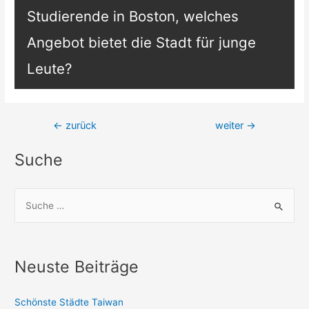
Studierende in Boston, welches
Angebot bietet die Stadt für junge
Leute?
Beitragsnavigation
←
zurück
weiter
→
Suche
S
u
c
h
Neuste Beiträge
e
n
Schönste Städte Taiwan
n