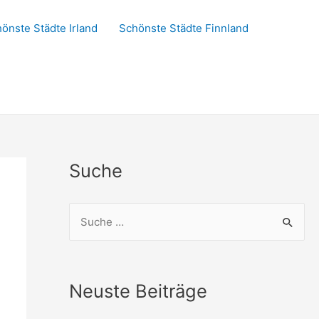
önste Städte Irland
Schönste Städte Finnland
Suche
S
u
c
h
Neuste Beiträge
e