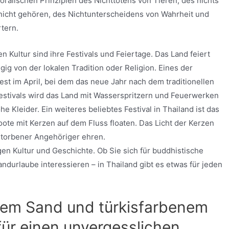
oralischen Prinzipien des Nichttötens von Tieren, des nichts
 nicht gehören, des Nichtunterscheidens von Wahrheit und
tern.
 Kultur sind ihre Festivals und Feiertage. Das Land feiert
gig von der lokalen Tradition oder Religion. Eines der
est im April, bei dem das neue Jahr nach dem traditionellen
Festivals wird das Land mit Wasserspritzern und Feuerwerken
e Kleider. Ein weiteres beliebtes Festival in Thailand ist das
ote mit Kerzen auf dem Fluss floaten. Das Licht der Kerzen
torbener Angehöriger ehren.
tigen Kultur und Geschichte. Ob Sie sich für buddhistische
ndurlaube interessieren – in Thailand gibt es etwas für jeden
ßem Sand und türkisfarbenem
für einen unvergesslichen