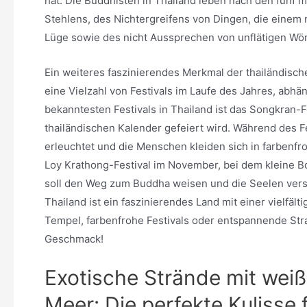
hat. Die Buddhisten in Thailand leben nach den fünf m
Stehlens, des Nichtergreifens von Dingen, die einem
Lüge sowie des nicht Aussprechen von unflätigen Wör
Ein weiteres faszinierendes Merkmal der thailändischen
eine Vielzahl von Festivals im Laufe des Jahres, abhän
bekanntesten Festivals in Thailand ist das Songkran-F
thailändischen Kalender gefeiert wird. Während des 
erleuchtet und die Menschen kleiden sich in farbenfroh
Loy Krathong-Festival im November, bei dem kleine Bo
soll den Weg zum Buddha weisen und die Seelen vers
Thailand ist ein faszinierendes Land mit einer vielfäl
Tempel, farbenfrohe Festivals oder entspannende Stra
Geschmack!
Exotische Strände mit wei
Meer: Die perfekte Kulisse 