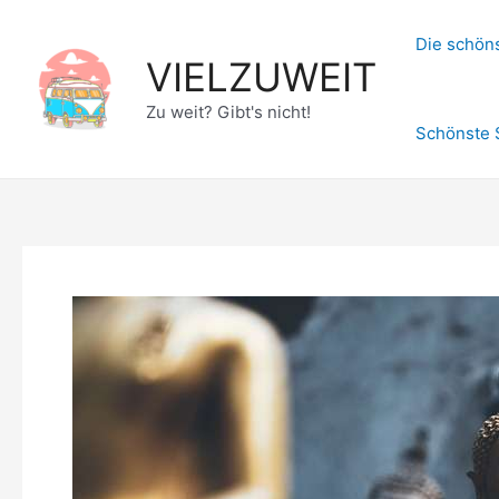
Zum
Inhalt
Die schöns
VIELZUWEIT
springen
Zu weit? Gibt's nicht!
Schönste 