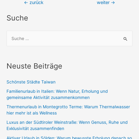
Beitragsnavigation
←
zurück
weiter
→
Suche
S
u
c
h
Neuste Beiträge
e
n
Schönste Städte Taiwan
n
Familienurlaub in Italien: Wenn Natur, Erholung und
a
gemeinsame Aktivität zusammenkommen
c
Thermenurlaub in Montegrotto Terme: Warum Thermalwasser
h
hier mehr ist als Wellness
:
Luxus an der Südtiroler Weinstraße: Wenn Genuss, Ruhe und
Exklusivität zusammenfinden
Aktiver Urlaub in Sölden: Warum bewusste Erholung danach so