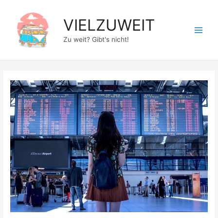
Zum
Inhalt
VIELZUWEIT
springen
Main
Zu weit? Gibt's nicht!
Men