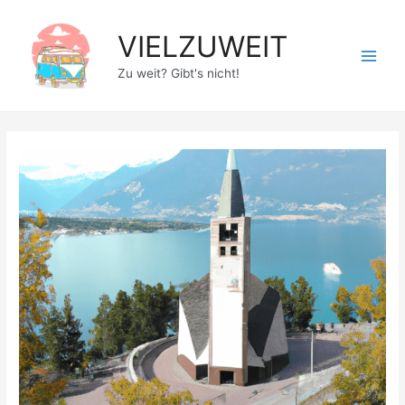
Zum
Inhalt
VIELZUWEIT
springen
Main
Zu weit? Gibt's nicht!
Men