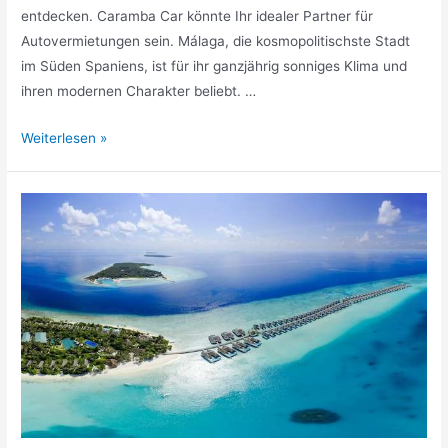
entdecken. Caramba Car könnte Ihr idealer Partner für
Autovermietungen sein. Málaga, die kosmopolitischste Stadt
im Süden Spaniens, ist für ihr ganzjährig sonniges Klima und
ihren modernen Charakter beliebt. …
Entdecken
Weiterlesen »
Sie
Málaga
mit
Caramba
Car:
Ihre
Costa
del
Sol