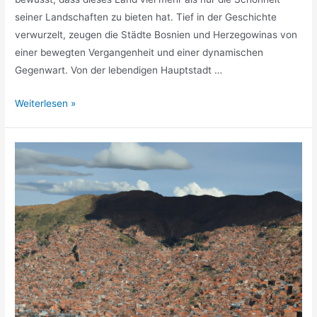
seiner Landschaften zu bieten hat. Tief in der Geschichte
verwurzelt, zeugen die Städte Bosnien und Herzegowinas von
einer bewegten Vergangenheit und einer dynamischen
Gegenwart. Von der lebendigen Hauptstadt …
Schönste
Weiterlesen »
Städte
Bosnien
und
Herzegowina