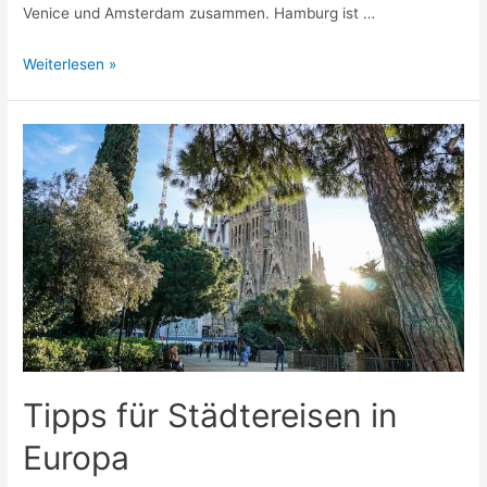
Venice und Amsterdam zusammen. Hamburg ist …
Entdecken
Weiterlesen »
Sie
die
magischen
Städte
im
Norden
Deutschlands
Tipps für Städtereisen in
Europa