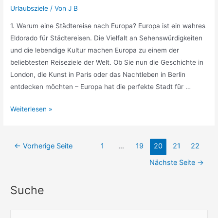
Urlaubsziele
/ Von
J B
1. Warum eine Städtereise nach Europa? Europa ist ein wahres
Eldorado für Städtereisen. Die Vielfalt an Sehenswürdigkeiten
und die lebendige Kultur machen Europa zu einem der
beliebtesten Reiseziele der Welt. Ob Sie nun die Geschichte in
London, die Kunst in Paris oder das Nachtleben in Berlin
entdecken möchten – Europa hat die perfekte Stadt für …
Tipps
Weiterlesen »
für
Städtereisen
Seitennummerierung
in
←
Vorherige Seite
1
…
19
20
21
22
der
Europa
Nächste Seite
→
Beiträge
Suche
S