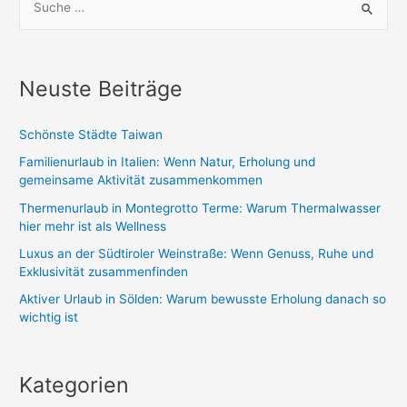
u
c
h
Neuste Beiträge
e
n
Schönste Städte Taiwan
n
Familienurlaub in Italien: Wenn Natur, Erholung und
a
gemeinsame Aktivität zusammenkommen
c
Thermenurlaub in Montegrotto Terme: Warum Thermalwasser
h
hier mehr ist als Wellness
:
Luxus an der Südtiroler Weinstraße: Wenn Genuss, Ruhe und
Exklusivität zusammenfinden
Aktiver Urlaub in Sölden: Warum bewusste Erholung danach so
wichtig ist
Kategorien