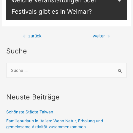
Welche Veranstaltungen oder
Festivals gibt es in Weimar?
Beitragsnavigation
←
zurück
weiter
→
Suche
S
u
c
h
Neuste Beiträge
e
n
Schönste Städte Taiwan
n
Familienurlaub in Italien: Wenn Natur, Erholung und
a
gemeinsame Aktivität zusammenkommen
c